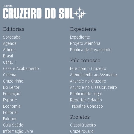
Editorias
Expediente
Sorocaba
Expediente
Agenda
Projeto Memória
Artigos
Política de Privacidade
Brasil
Fale conosco
Canal 1
Casa e Acabamento
Fale com o Cruzeiro
Cinema
Atendimento ao Assinante
Cruzeirinho
Anuncie no Cruzeiro
Do Leitor
Anuncie no ClassiCruzeiro
Educação
Publicidade Legal
Esporte
Repórter Cidadão
Economia
Trabalhe Conosco
Editorial
Projetos
Exterior
Guia Saúde
ClassiCruzeiro
Informação Livre
CruzeiroCard