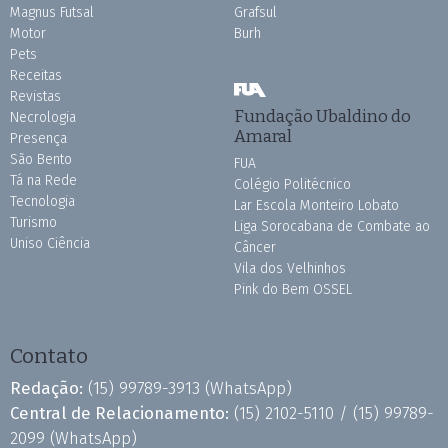
Magnus Futsal
Grafsul
Motor
Burh
Pets
Receitas
Revistas
Fundação Ubaldino do
Necrologia
Amaral
Presença
São Bento
FUA
Tá na Rede
Colégio Politécnico
Tecnologia
Lar Escola Monteiro Lobato
Turismo
Liga Sorocabana de Combate ao
Uniso Ciência
Câncer
Vila dos Velhinhos
Pink do Bem OSSEL
Contato
Redação:
(15) 99789-3913
(WhatsApp)
Central de Relacionamento:
(15) 2102-5110 /
(15) 99789-
2099
(WhatsApp)