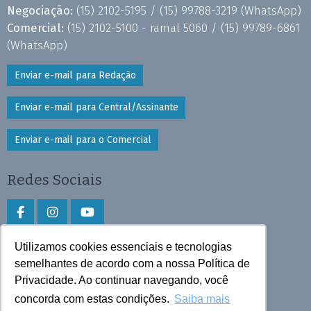
Negociação:
(15) 2102-5195 /
(15) 99788-3219
(WhatsApp)
Comercial:
(15) 2102-5100 - ramal 5060 /
(15) 99789-6861
(WhatsApp)
Enviar e-mail para Redação
Enviar e-mail para Central/Assinante
Enviar e-mail para o Comercial
Redes Sociais
Utilizamos cookies essenciais e tecnologias
Faça download do aplicativo
semelhantes de acordo com a nossa Política de
Privacidade. Ao continuar navegando, você
Play Store e App Store
concorda com estas condições.
Saiba mais