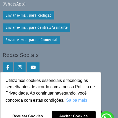
(WhatsApp)
Enviar e-mail para Redação
Enviar e-mail para Central/Assinante
Enviar e-mail para o Comercial
Redes Sociais
Utilizamos cookies essenciais e tecnologias
Faça download do aplicativo
semelhantes de acordo com a nossa Política de
Privacidade. Ao continuar navegando, você
Play Store e App Store
concorda com estas condições.
Saiba mais
Todos os direitos reservados © 2026 Cruzeiro do Sul
Recusar Cookies
Aceitar Cookies