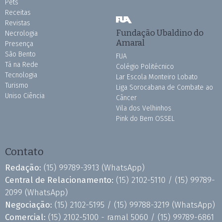
Pets
Receitas
Revistas
Fundação Ubaldino do
Necrologia
Amaral
Presença
São Bento
FUA
Tá na Rede
Colégio Politécnico
Tecnologia
Lar Escola Monteiro Lobato
Turismo
Liga Sorocabana de Combate ao
Uniso Ciência
Câncer
Vila dos Velhinhos
Pink do Bem OSSEL
Contato
Redação:
(15) 99789-3913
(WhatsApp)
Central de Relacionamento:
(15) 2102-5110 /
(15) 99789-
2099
(WhatsApp)
Negociação:
(15) 2102-5195 /
(15) 99788-3219
(WhatsApp)
Comercial:
(15) 2102-5100 - ramal 5060 /
(15) 99789-6861