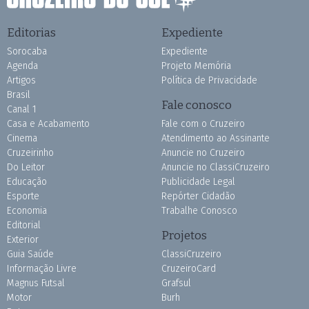
Editorias
Expediente
Sorocaba
Expediente
Agenda
Projeto Memória
Artigos
Política de Privacidade
Brasil
Fale conosco
Canal 1
Casa e Acabamento
Fale com o Cruzeiro
Cinema
Atendimento ao Assinante
Cruzeirinho
Anuncie no Cruzeiro
Do Leitor
Anuncie no ClassiCruzeiro
Educação
Publicidade Legal
Esporte
Repórter Cidadão
Economia
Trabalhe Conosco
Editorial
Projetos
Exterior
Guia Saúde
ClassiCruzeiro
Informação Livre
CruzeiroCard
Magnus Futsal
Grafsul
Motor
Burh