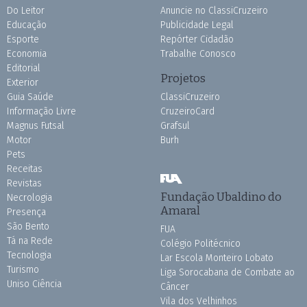
Do Leitor
Anuncie no ClassiCruzeiro
Educação
Publicidade Legal
Esporte
Repórter Cidadão
Economia
Trabalhe Conosco
Editorial
Projetos
Exterior
Guia Saúde
ClassiCruzeiro
Informação Livre
CruzeiroCard
Magnus Futsal
Grafsul
Motor
Burh
Pets
Receitas
Revistas
Fundação Ubaldino do
Necrologia
Amaral
Presença
São Bento
FUA
Tá na Rede
Colégio Politécnico
Tecnologia
Lar Escola Monteiro Lobato
Turismo
Liga Sorocabana de Combate ao
Uniso Ciência
Câncer
Vila dos Velhinhos