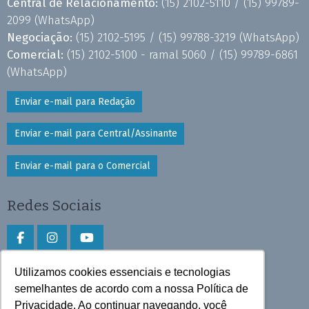
Central de Relacionamento:
(15) 2102-5110 /
(15) 99789-
2099
(WhatsApp)
Negociação:
(15) 2102-5195 /
(15) 99788-3219
(WhatsApp)
Comercial:
(15) 2102-5100 - ramal 5060 /
(15) 99789-6861
(WhatsApp)
Enviar e-mail para Redação
Enviar e-mail para Central/Assinante
Enviar e-mail para o Comercial
Redes Sociais
Utilizamos cookies essenciais e tecnologias
Faça download do aplicativo
semelhantes de acordo com a nossa Política de
Privacidade. Ao continuar navegando, você
Play Store e App Store