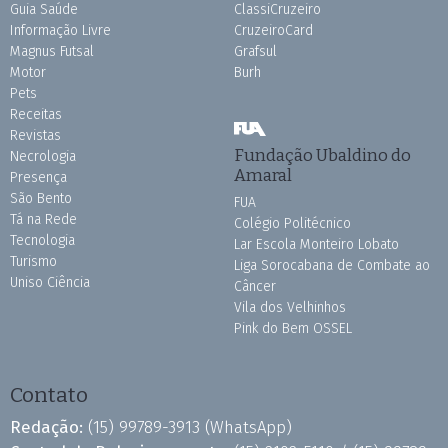
Guia Saúde
ClassiCruzeiro
Informação Livre
CruzeiroCard
Magnus Futsal
Grafsul
Motor
Burh
Pets
Receitas
Revistas
Fundação Ubaldino do
Necrologia
Amaral
Presença
São Bento
FUA
Tá na Rede
Colégio Politécnico
Tecnologia
Lar Escola Monteiro Lobato
Turismo
Liga Sorocabana de Combate ao
Uniso Ciência
Câncer
Vila dos Velhinhos
Pink do Bem OSSEL
Contato
Redação:
(15) 99789-3913
(WhatsApp)