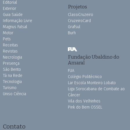
Editorial
Projetos
Exterior
Guia Saúde
ClassiCruzeiro
Informação Livre
CruzeiroCard
Magnus Futsal
Grafsul
Motor
Burh
Pets
Receitas
Revistas
Fundação Ubaldino do
Necrologia
Amaral
Presença
São Bento
FUA
Tá na Rede
Colégio Politécnico
Tecnologia
Lar Escola Monteiro Lobato
Turismo
Liga Sorocabana de Combate ao
Uniso Ciência
Câncer
Vila dos Velhinhos
Pink do Bem OSSEL
Contato