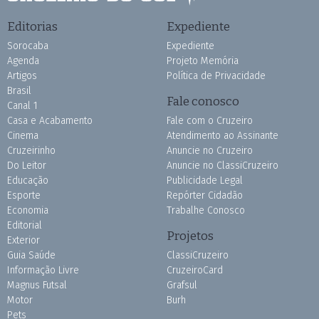
Editorias
Expediente
Sorocaba
Expediente
Agenda
Projeto Memória
Artigos
Política de Privacidade
Brasil
Fale conosco
Canal 1
Casa e Acabamento
Fale com o Cruzeiro
Cinema
Atendimento ao Assinante
Cruzeirinho
Anuncie no Cruzeiro
Do Leitor
Anuncie no ClassiCruzeiro
Educação
Publicidade Legal
Esporte
Repórter Cidadão
Economia
Trabalhe Conosco
Editorial
Projetos
Exterior
Guia Saúde
ClassiCruzeiro
Informação Livre
CruzeiroCard
Magnus Futsal
Grafsul
Motor
Burh
Pets