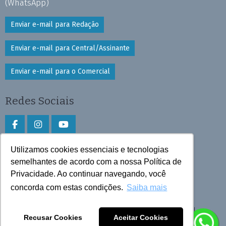
(WhatsApp)
Enviar e-mail para Redação
Enviar e-mail para Central/Assinante
Enviar e-mail para o Comercial
Redes Sociais
Utilizamos cookies essenciais e tecnologias
Faça download do aplicativo
semelhantes de acordo com a nossa Política de
Play Store e App Store
Privacidade. Ao continuar navegando, você
concorda com estas condições.
Saiba mais
Todos os direitos reservados © 2026 Cruzeiro do Sul
Recusar Cookies
Aceitar Cookies