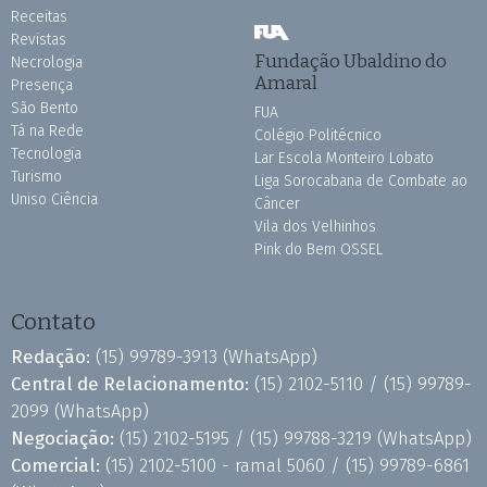
Receitas
Revistas
Fundação Ubaldino do
Necrologia
Amaral
Presença
São Bento
FUA
Tá na Rede
Colégio Politécnico
Tecnologia
Lar Escola Monteiro Lobato
Turismo
Liga Sorocabana de Combate ao
Uniso Ciência
Câncer
Vila dos Velhinhos
Pink do Bem OSSEL
Contato
Redação:
(15) 99789-3913
(WhatsApp)
Central de Relacionamento:
(15) 2102-5110 /
(15) 99789-
2099
(WhatsApp)
Negociação:
(15) 2102-5195 /
(15) 99788-3219
(WhatsApp)
Comercial:
(15) 2102-5100 - ramal 5060 /
(15) 99789-6861