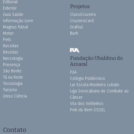
Editorial
Projetos
Exterior
Guia Saúde
ClassiCruzeiro
Informação Livre
CruzeiroCard
Magnus Futsal
Grafsul
Motor
Burh
Pets
Receitas
Revistas
Fundação Ubaldino do
Necrologia
Amaral
Presença
São Bento
FUA
Tá na Rede
Colégio Politécnico
Tecnologia
Lar Escola Monteiro Lobato
Turismo
Liga Sorocabana de Combate ao
Uniso Ciência
Câncer
Vila dos Velhinhos
Pink do Bem OSSEL
Contato