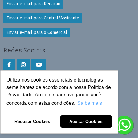
Enviar e-mail para Redação
Enviar e-mail para Central/Assinante
Enviar e-mail para o Comercial
Redes Sociais
Utilizamos cookies essenciais e tecnologias
Faça download do aplicativo
semelhantes de acordo com a nossa Política de
Privacidade. Ao continuar navegando, você
Play Store e App Store
concorda com estas condições.
Saiba mais
Todos os direitos reservados © 2026 Cruzeiro do Sul
Recusar Cookies
Aceitar Cookies