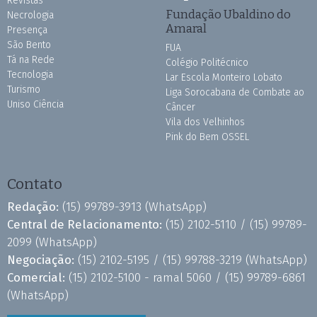
Revistas
Fundação Ubaldino do
Necrologia
Amaral
Presença
São Bento
FUA
Tá na Rede
Colégio Politécnico
Tecnologia
Lar Escola Monteiro Lobato
Turismo
Liga Sorocabana de Combate ao
Uniso Ciência
Câncer
Vila dos Velhinhos
Pink do Bem OSSEL
Contato
Redação:
(15) 99789-3913
(WhatsApp)
Central de Relacionamento:
(15) 2102-5110 /
(15) 99789-
2099
(WhatsApp)
Negociação:
(15) 2102-5195 /
(15) 99788-3219
(WhatsApp)
Comercial:
(15) 2102-5100 - ramal 5060 /
(15) 99789-6861
(WhatsApp)