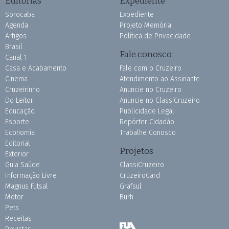
Editorias
Expediente
Sorocaba
Expediente
Agenda
Projeto Memória
Artigos
Política de Privacidade
Brasil
Fale conosco
Canal 1
Casa e Acabamento
Fale com o Cruzeiro
Cinema
Atendimento ao Assinante
Cruzeirinho
Anuncie no Cruzeiro
Do Leitor
Anuncie no ClassiCruzeiro
Educação
Publicidade Legal
Esporte
Repórter Cidadão
Economia
Trabalhe Conosco
Editorial
Projetos
Exterior
Guia Saúde
ClassiCruzeiro
Informação Livre
CruzeiroCard
Magnus Futsal
Grafsul
Motor
Burh
Pets
Receitas