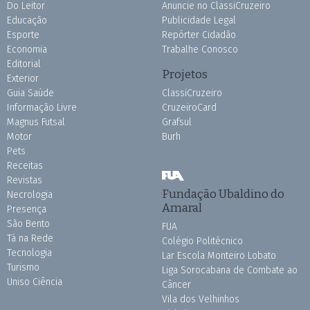
Do Leitor
Anuncie no ClassiCruzeiro
Educação
Publicidade Legal
Esporte
Repórter Cidadão
Economia
Trabalhe Conosco
Editorial
Projetos
Exterior
Guia Saúde
ClassiCruzeiro
Informação Livre
CruzeiroCard
Magnus Futsal
Grafsul
Motor
Burh
Pets
Receitas
Revistas
Fundação Ubaldino do
Necrologia
Amaral
Presença
São Bento
FUA
Tá na Rede
Colégio Politécnico
Tecnologia
Lar Escola Monteiro Lobato
Turismo
Liga Sorocabana de Combate ao
Uniso Ciência
Câncer
Vila dos Velhinhos