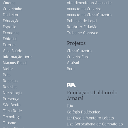
Cinema
Atendimento ao Assinante
Cruzeirinho
Anuncie no Cruzeiro
Do Leitor
Anuncie no ClassiCruzeiro
Educação
Publicidade Legal
Esporte
Repórter Cidadão
Economia
Trabalhe Conosco
Editorial
Projetos
Exterior
Guia Saúde
ClassiCruzeiro
Informação Livre
CruzeiroCard
Magnus Futsal
Grafsul
Motor
Burh
Pets
Receitas
Revistas
Fundação Ubaldino do
Necrologia
Amaral
Presença
São Bento
FUA
Tá na Rede
Colégio Politécnico
Tecnologia
Lar Escola Monteiro Lobato
Turismo
Liga Sorocabana de Combate ao