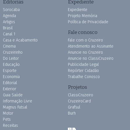
Editorias
Expediente
Sorocaba
Expediente
Agenda
Projeto Memória
Artigos
Política de Privacidade
Brasil
Fale conosco
Canal 1
Casa e Acabamento
Fale com o Cruzeiro
Cinema
Atendimento ao Assinante
Cruzeirinho
Anuncie no Cruzeiro
Do Leitor
Anuncie no ClassiCruzeiro
Educação
Publicidade Legal
Esporte
Repórter Cidadão
Economia
Trabalhe Conosco
Editorial
Projetos
Exterior
Guia Saúde
ClassiCruzeiro
Informação Livre
CruzeiroCard
Magnus Futsal
Grafsul
Motor
Burh
Pets
Receitas