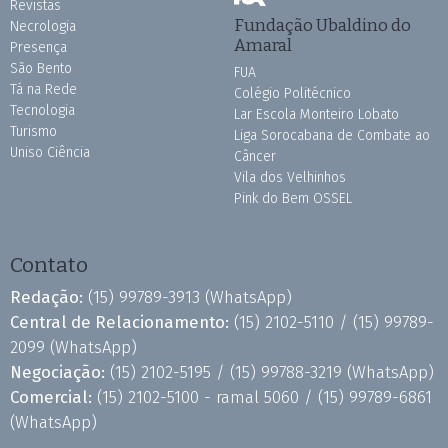
Revistas
Fundação Ubaldino do
Necrologia
Amaral
Presença
São Bento
FUA
Tá na Rede
Colégio Politécnico
Tecnologia
Lar Escola Monteiro Lobato
Turismo
Liga Sorocabana de Combate ao
Uniso Ciência
Câncer
Vila dos Velhinhos
Pink do Bem OSSEL
Contato
Redação:
(15) 99789-3913
(WhatsApp)
Central de Relacionamento:
(15) 2102-5110 /
(15) 99789-
2099
(WhatsApp)
Negociação:
(15) 2102-5195 /
(15) 99788-3219
(WhatsApp)
Comercial:
(15) 2102-5100 - ramal 5060 /
(15) 99789-6861
(WhatsApp)