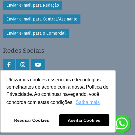
Enviar e-mail para Redação
Enviar e-mail para Central/Assinante
Enviar e-mail para o Comercial
Redes Sociais
Utilizamos cookies essenciais e tecnologias
Faça download do aplicativo
semelhantes de acordo com a nossa Política de
Privacidade. Ao continuar navegando, você
Play Store e App Store
concorda com estas condições.
Saiba mais
Todos os direitos reservados © 2026 Cruzeiro do Sul
Recusar Cookies
Aceitar Cookies