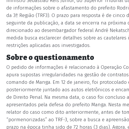
ministro Sebastião Reis Júnior, do Superior Tribunal da
de informações sobre o afastamento do prefeito Rodri
da 3ª Região (TRF3). O prazo para resposta é de cinco 
seguinte da publicação, a data se encerra na próxima qu
direcionado ao desembargador federal André Nekatscha
medida busca esclarecer detalhes sobre as cautelares
restrições aplicadas aos investigados.
Sobre o questionamento
O pedido de informações é relacionado à Operação Cop
apura supostas irregularidades na gestão de contratos
comando de Manga. Em 12 de janeiro, foi protocolado o
posteriormente juntado aos autos eletrônicos e enca
de Direito Penal. Na mesma data, o caso foi concluso 
apresentados pela defesa do prefeito Manga. Nesta mes
relator do caso como dito anteriormente, antes de to
“pormenorizadas” ao TRF-3, sobre a busca e apreensão
prazo na época tinha sido de 72 horas (3 dias). Agora