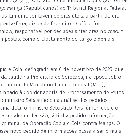
 Justiça (STJ). O relator determinou a requisição formal
go Manga (Republicanos) ao Tribunal Regional Federal
dias. Em uma contagem de dias úteis, a partir do dia
arta-feira, dia 25 de fevereiro. O ofício foi
low, responsável por decisões anteriores no caso. A
 impostas, como o afastamento do cargo e demais
ia e Cola, deflagrada em 6 de novembro de 2025, que
 da saúde na Prefeitura de Sorocaba, na época sob o
 parecer do Ministério Público Federal (MPF),
minhado à Coordenadoria de Processamento de Feitos
ao ministro Sebastião para análise dos pedidos
ma data, o ministro Sebastião Reis Júnior, que é o
mar qualquer decisão, já tinha pedido informações
 criminal da Operação Copia e Cola contra Manga. O
, esse novo pedido de informações passa a ser o mais