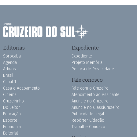
Editorias
Expediente
Sorocaba
Expediente
Agenda
Projeto Memória
Artigos
Política de Privacidade
Brasil
Fale conosco
Canal 1
Casa e Acabamento
Fale com o Cruzeiro
Cinema
Atendimento ao Assinante
Cruzeirinho
Anuncie no Cruzeiro
Do Leitor
Anuncie no ClassiCruzeiro
Educação
Publicidade Legal
Esporte
Repórter Cidadão
Economia
Trabalhe Conosco
Editorial