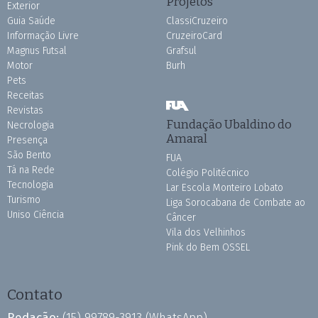
Projetos
Exterior
Guia Saúde
ClassiCruzeiro
Informação Livre
CruzeiroCard
Magnus Futsal
Grafsul
Motor
Burh
Pets
Receitas
Revistas
Fundação Ubaldino do
Necrologia
Amaral
Presença
São Bento
FUA
Tá na Rede
Colégio Politécnico
Tecnologia
Lar Escola Monteiro Lobato
Turismo
Liga Sorocabana de Combate ao
Uniso Ciência
Câncer
Vila dos Velhinhos
Pink do Bem OSSEL
Contato
Redação:
(15) 99789-3913
(WhatsApp)