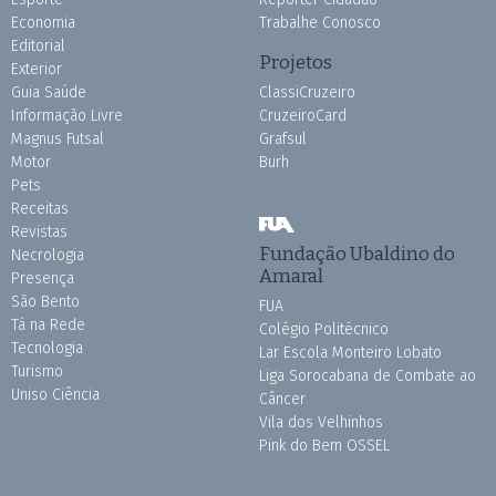
Economia
Trabalhe Conosco
Editorial
Projetos
Exterior
Guia Saúde
ClassiCruzeiro
Informação Livre
CruzeiroCard
Magnus Futsal
Grafsul
Motor
Burh
Pets
Receitas
Revistas
Fundação Ubaldino do
Necrologia
Amaral
Presença
São Bento
FUA
Tá na Rede
Colégio Politécnico
Tecnologia
Lar Escola Monteiro Lobato
Turismo
Liga Sorocabana de Combate ao
Uniso Ciência
Câncer
Vila dos Velhinhos
Pink do Bem OSSEL