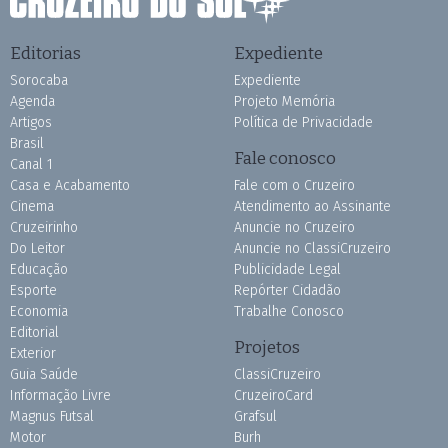
Editorias
Expediente
Sorocaba
Expediente
Agenda
Projeto Memória
Artigos
Política de Privacidade
Brasil
Fale conosco
Canal 1
Casa e Acabamento
Fale com o Cruzeiro
Cinema
Atendimento ao Assinante
Cruzeirinho
Anuncie no Cruzeiro
Do Leitor
Anuncie no ClassiCruzeiro
Educação
Publicidade Legal
Esporte
Repórter Cidadão
Economia
Trabalhe Conosco
Editorial
Projetos
Exterior
Guia Saúde
ClassiCruzeiro
Informação Livre
CruzeiroCard
Magnus Futsal
Grafsul
Motor
Burh