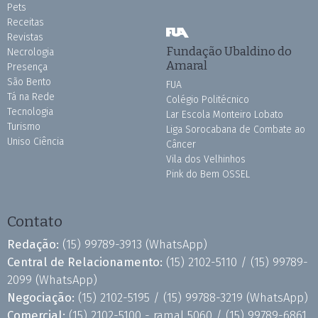
Pets
Receitas
Revistas
Fundação Ubaldino do
Necrologia
Amaral
Presença
São Bento
FUA
Tá na Rede
Colégio Politécnico
Tecnologia
Lar Escola Monteiro Lobato
Turismo
Liga Sorocabana de Combate ao
Uniso Ciência
Câncer
Vila dos Velhinhos
Pink do Bem OSSEL
Contato
Redação:
(15) 99789-3913
(WhatsApp)
Central de Relacionamento:
(15) 2102-5110 /
(15) 99789-
2099
(WhatsApp)
Negociação:
(15) 2102-5195 /
(15) 99788-3219
(WhatsApp)
Comercial:
(15) 2102-5100 - ramal 5060 /
(15) 99789-6861