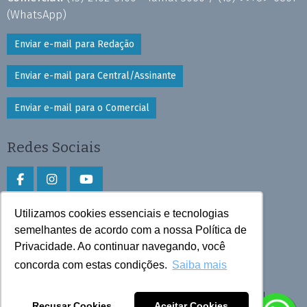
(WhatsApp)
Enviar e-mail para Redação
Enviar e-mail para Central/Assinante
Enviar e-mail para o Comercial
Redes Sociais
Utilizamos cookies essenciais e tecnologias
Faça download do aplicativo
semelhantes de acordo com a nossa Política de
Privacidade. Ao continuar navegando, você
Play Store e App Store
concorda com estas condições.
Saiba mais
Todos os direitos reservados © 2026 Cruzeiro do Sul
Recusar Cookies
Aceitar Cookies