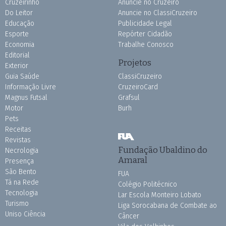
Cruzeirinho
Anuncie no Cruzeiro
Do Leitor
Anuncie no ClassiCruzeiro
Educação
Publicidade Legal
Esporte
Repórter Cidadão
Economia
Trabalhe Conosco
Editorial
Projetos
Exterior
Guia Saúde
ClassiCruzeiro
Informação Livre
CruzeiroCard
Magnus Futsal
Grafsul
Motor
Burh
Pets
Receitas
Revistas
Fundação Ubaldino do
Necrologia
Amaral
Presença
São Bento
FUA
Tá na Rede
Colégio Politécnico
Tecnologia
Lar Escola Monteiro Lobato
Turismo
Liga Sorocabana de Combate ao
Uniso Ciência
Câncer