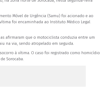
o, na zona norte de Sorocaba, nesta segunda-feira
imento Móvel de Urgência (Samu) foi acionado e ao
 vítima foi encaminhada ao Instituto Médico Legal
has afirmaram que o motociclista conduzia entre um
iu na via, sendo atropelado em seguida.
ocorro à vítima. O caso foi registrado como homicídio
 de Sorocaba.