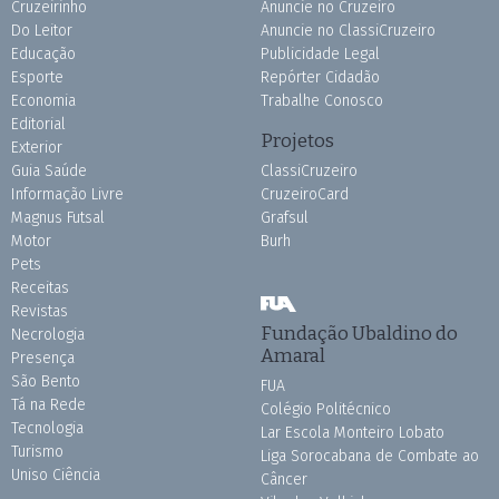
Cruzeirinho
Anuncie no Cruzeiro
Do Leitor
Anuncie no ClassiCruzeiro
Educação
Publicidade Legal
Esporte
Repórter Cidadão
Economia
Trabalhe Conosco
Editorial
Projetos
Exterior
Guia Saúde
ClassiCruzeiro
Informação Livre
CruzeiroCard
Magnus Futsal
Grafsul
Motor
Burh
Pets
Receitas
Revistas
Fundação Ubaldino do
Necrologia
Amaral
Presença
São Bento
FUA
Tá na Rede
Colégio Politécnico
Tecnologia
Lar Escola Monteiro Lobato
Turismo
Liga Sorocabana de Combate ao
Uniso Ciência
Câncer