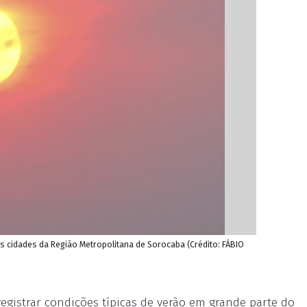
s cidades da Região Metropolitana de Sorocaba (Crédito: FÁBIO
 registrar condições típicas de verão em grande parte do