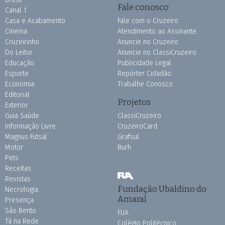
Fale conosco
Canal 1
Casa e Acabamento
Fale com o Cruzeiro
Cinema
Atendimento ao Assinante
Cruzeirinho
Anuncie no Cruzeiro
Do Leitor
Anuncie no ClassiCruzeiro
Educação
Publicidade Legal
Esporte
Repórter Cidadão
Economia
Trabalhe Conosco
Editorial
Projetos
Exterior
Guia Saúde
ClassiCruzeiro
Informação Livre
CruzeiroCard
Magnus Futsal
Grafsul
Motor
Burh
Pets
Receitas
Revistas
Fundação Ubaldino do
Necrologia
Amaral
Presença
São Bento
FUA
Tá na Rede
Colégio Politécnico