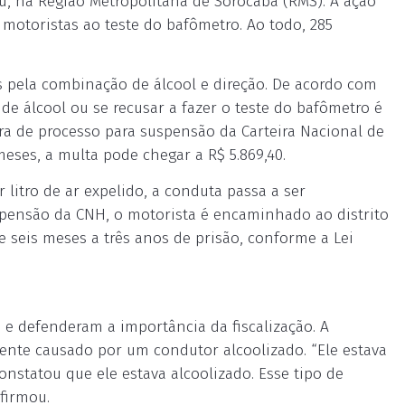
Itu, na Região Metropolitana de Sorocaba (RMS). A ação
 motoristas ao teste do bafômetro. Ao todo, 285
os pela combinação de álcool e direção. De acordo com
o de álcool ou se recusar a fazer o teste do bafômetro é
ura de processo para suspensão da Carteira Nacional de
meses, a multa pode chegar a R$ 5.869,40.
 litro de ar expelido, a conduta passa a ser
spensão da CNH, o motorista é encaminhado ao distrito
e seis meses a três anos de prisão, conforme a Lei
 e defenderam a importância da fiscalização. A
dente causado por um condutor alcoolizado. “Ele estava
onstatou que ele estava alcoolizado. Esse tipo de
afirmou.