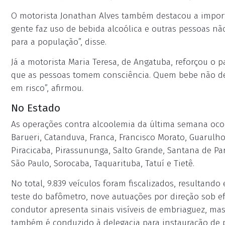
O motorista Jonathan Alves também destacou a importâ
gente faz uso de bebida alcoólica e outras pessoas nã
para a população”, disse.
Já a motorista Maria Teresa, de Angatuba, reforçou o p
que as pessoas tomem consciência. Quem bebe não deve
em risco”, afirmou.
No Estado
As operações contra alcoolemia da última semana oco
Barueri, Catanduva, Franca, Francisco Morato, Guarulhos
Piracicaba, Pirassununga, Salto Grande, Santana de Pa
São Paulo, Sorocaba, Taquarituba, Tatuí e Tietê.
No total, 9.839 veículos foram fiscalizados, resultand
teste do bafômetro, nove autuações por direção sob e
condutor apresenta sinais visíveis de embriaguez, mas 
também é conduzido à delegacia para instauração de 