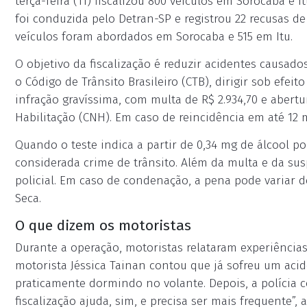
terça-feira (11) fiscalizou 800 veículos em Sorocaba e 
foi conduzida pelo Detran-SP e registrou 22 recusas de
veículos foram abordados em Sorocaba e 515 em Itu.
O objetivo da fiscalização é reduzir acidentes causad
o Código de Trânsito Brasileiro (CTB), dirigir sob efeit
infração gravíssima, com multa de R$ 2.934,70 e abert
Habilitação (CNH). Em caso de reincidência em até 12 
Quando o teste indica a partir de 0,34 mg de álcool por
considerada crime de trânsito. Além da multa e da su
policial. Em caso de condenação, a pena pode variar d
Seca.
O que dizem os motoristas
Durante a operação, motoristas relataram experiências
motorista Jéssica Tainan contou que já sofreu um aci
praticamente dormindo no volante. Depois, a polícia c
fiscalização ajuda, sim, e precisa ser mais frequente”, 