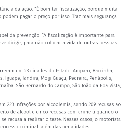
ncia da ação. “É bom ter fiscalização, porque muita
o podem pagar o preço por isso. Traz mais segurança
apel da prevenção. “A fiscalização é importante para
 dirigir, para não colocar a vida de outras pessoas
rreram em 23 cidades do Estado: Amparo, Barrinha,
, Iguape, Jandira, Mogi Guaçu, Pedreira, Penápolis,
rnaíba, São Bernardo do Campo, São João da Boa Vista,
o em 223 infrações por alcoolemia, sendo 209 recusas ao
feito de álcool e cinco recusas com crime ù quando o
se recusa a realizar o teste. Nesses casos, o motorista
processo criminal, além das penalidades