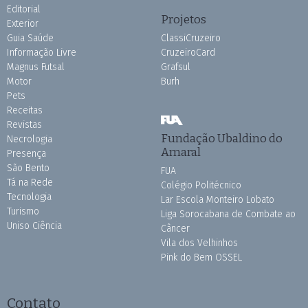
Editorial
Projetos
Exterior
Guia Saúde
ClassiCruzeiro
Informação Livre
CruzeiroCard
Magnus Futsal
Grafsul
Motor
Burh
Pets
Receitas
Revistas
Fundação Ubaldino do
Necrologia
Amaral
Presença
São Bento
FUA
Tá na Rede
Colégio Politécnico
Tecnologia
Lar Escola Monteiro Lobato
Turismo
Liga Sorocabana de Combate ao
Uniso Ciência
Câncer
Vila dos Velhinhos
Pink do Bem OSSEL
Contato