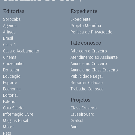
Editorias
Expediente
Sorocaba
Expediente
Agenda
Projeto Memória
Artigos
Política de Privacidade
Brasil
Fale conosco
Canal 1
Casa e Acabamento
Fale com o Cruzeiro
Cinema
Atendimento ao Assinante
Cruzeirinho
Anuncie no Cruzeiro
Do Leitor
Anuncie no ClassiCruzeiro
Educação
Publicidade Legal
Esporte
Repórter Cidadão
Economia
Trabalhe Conosco
Editorial
Projetos
Exterior
Guia Saúde
ClassiCruzeiro
Informação Livre
CruzeiroCard
Magnus Futsal
Grafsul
Motor
Burh
Pets