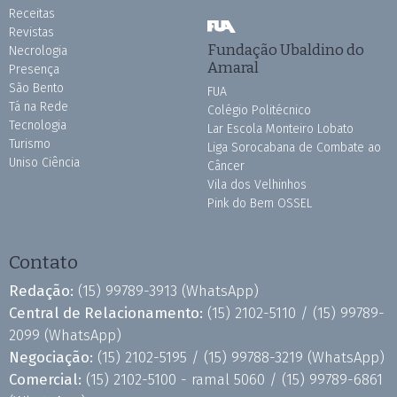
Receitas
Revistas
Fundação Ubaldino do
Necrologia
Amaral
Presença
São Bento
FUA
Tá na Rede
Colégio Politécnico
Tecnologia
Lar Escola Monteiro Lobato
Turismo
Liga Sorocabana de Combate ao
Uniso Ciência
Câncer
Vila dos Velhinhos
Pink do Bem OSSEL
Contato
Redação:
(15) 99789-3913
(WhatsApp)
Central de Relacionamento:
(15) 2102-5110 /
(15) 99789-
2099
(WhatsApp)
Negociação:
(15) 2102-5195 /
(15) 99788-3219
(WhatsApp)
Comercial:
(15) 2102-5100 - ramal 5060 /
(15) 99789-6861