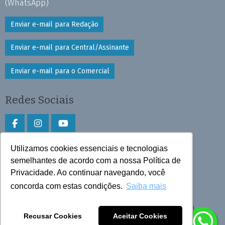
(WhatsApp)
Enviar e-mail para Redação
Enviar e-mail para Central/Assinante
Enviar e-mail para o Comercial
Redes Sociais
Utilizamos cookies essenciais e tecnologias
Faça download do aplicativo
semelhantes de acordo com a nossa Política de
Privacidade. Ao continuar navegando, você
Play Store e App Store
concorda com estas condições.
Saiba mais
Todos os direitos reservados © 2026 Cruzeiro do Sul
Recusar Cookies
Aceitar Cookies