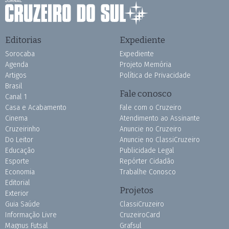
Editorias
Expediente
Sorocaba
Expediente
Agenda
Projeto Memória
Artigos
Política de Privacidade
Brasil
Fale conosco
Canal 1
Casa e Acabamento
Fale com o Cruzeiro
Cinema
Atendimento ao Assinante
Cruzeirinho
Anuncie no Cruzeiro
Do Leitor
Anuncie no ClassiCruzeiro
Educação
Publicidade Legal
Esporte
Repórter Cidadão
Economia
Trabalhe Conosco
Editorial
Projetos
Exterior
Guia Saúde
ClassiCruzeiro
Informação Livre
CruzeiroCard
Magnus Futsal
Grafsul