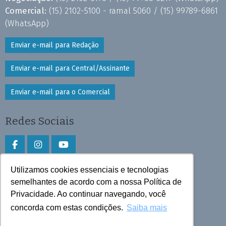
Comercial:
(15) 2102-5100 - ramal 5060 /
(15) 99789-6861
(WhatsApp)
Enviar e-mail para Redação
Enviar e-mail para Central/Assinante
Enviar e-mail para o Comercial
Redes Sociais
Utilizamos cookies essenciais e tecnologias
Faça download do aplicativo
semelhantes de acordo com a nossa Política de
Privacidade. Ao continuar navegando, você
Play Store e App Store
concorda com estas condições.
Saiba mais