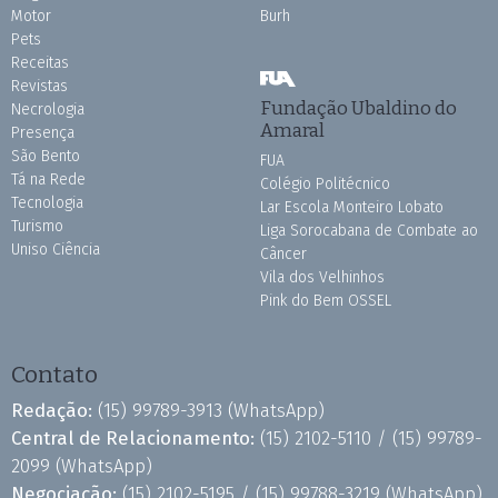
Motor
Burh
Pets
Receitas
Revistas
Fundação Ubaldino do
Necrologia
Amaral
Presença
São Bento
FUA
Tá na Rede
Colégio Politécnico
Tecnologia
Lar Escola Monteiro Lobato
Turismo
Liga Sorocabana de Combate ao
Uniso Ciência
Câncer
Vila dos Velhinhos
Pink do Bem OSSEL
Contato
Redação:
(15) 99789-3913
(WhatsApp)
Central de Relacionamento:
(15) 2102-5110 /
(15) 99789-
2099
(WhatsApp)
Negociação:
(15) 2102-5195 /
(15) 99788-3219
(WhatsApp)