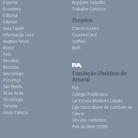
Esporte
Repórter Cidadão
Economia
Trabalhe Conosco
Editorial
Projetos
Exterior
Guia Saúde
ClassiCruzeiro
Informação Livre
CruzeiroCard
Magnus Futsal
Grafsul
Motor
Burh
Pets
Receitas
Revistas
Fundação Ubaldino do
Necrologia
Amaral
Presença
São Bento
FUA
Tá na Rede
Colégio Politécnico
Tecnologia
Lar Escola Monteiro Lobato
Turismo
Liga Sorocabana de Combate ao
Uniso Ciência
Câncer
Vila dos Velhinhos
Pink do Bem OSSEL