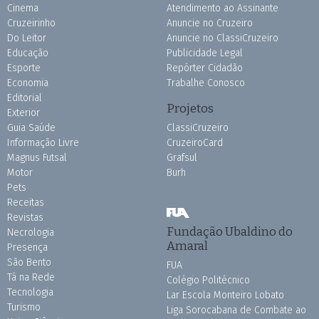
Cinema
Atendimento ao Assinante
Cruzeirinho
Anuncie no Cruzeiro
Do Leitor
Anuncie no ClassiCruzeiro
Educação
Publicidade Legal
Esporte
Repórter Cidadão
Economia
Trabalhe Conosco
Editorial
Projetos
Exterior
Guia Saúde
ClassiCruzeiro
Informação Livre
CruzeiroCard
Magnus Futsal
Grafsul
Motor
Burh
Pets
Receitas
Revistas
Fundação Ubaldino do
Necrologia
Amaral
Presença
São Bento
FUA
Tá na Rede
Colégio Politécnico
Tecnologia
Lar Escola Monteiro Lobato
Turismo
Liga Sorocabana de Combate ao