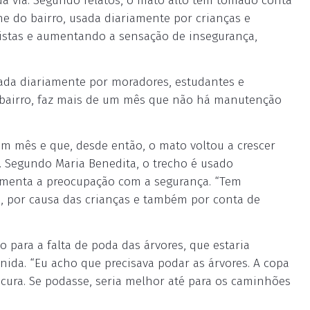
a via. Segundo relatos, o mato alto tem tomado conta
che do bairro, usada diariamente por crianças e
clistas e aumentando a sensação de insegurança,
zada diariamente por moradores, estudantes e
 bairro, faz mais de um mês que não há manutenção
um mês e que, desde então, o mato voltou a crescer
. Segundo Maria Benedita, o trecho é usado
umenta a preocupação com a segurança. “Tem
o, por causa das crianças e também por conta de
para a falta de poda das árvores, que estaria
ida. “Eu acho que precisava podar as árvores. A copa
cura. Se podasse, seria melhor até para os caminhões