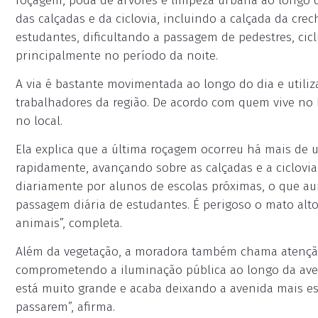
roçagem, poda de árvores e limpeza urbana ao longo d
das calçadas e da ciclovia, incluindo a calçada da cre
estudantes, dificultando a passagem de pedestres, ci
principalmente no período da noite.
A via é bastante movimentada ao longo do dia e utili
trabalhadores da região. De acordo com quem vive no
no local.
Ela explica que a última roçagem ocorreu há mais de 
rapidamente, avançando sobre as calçadas e a ciclovia
diariamente por alunos de escolas próximas, o que a
passagem diária de estudantes. É perigoso o mato alt
animais”, completa.
Além da vegetação, a moradora também chama atenção 
comprometendo a iluminação pública ao longo da aven
está muito grande e acaba deixando a avenida mais es
passarem”, afirma.