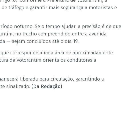
ngo (8). Conforme a Prefeitura de Votorantim, a
de tráfego e garantir mais segurança a motoristas e
ríodo noturno. Se o tempo ajudar, a precisão é de que
rantim, no trecho compreendido entre a avenida
a — sejam concluídos até o dia 19.
 o que corresponde a uma área de aproximadamente
tura de Votorantim orienta os condutores a
anecerá liberada para circulação, garantindo a
te sinalizado.
(Da Redação)