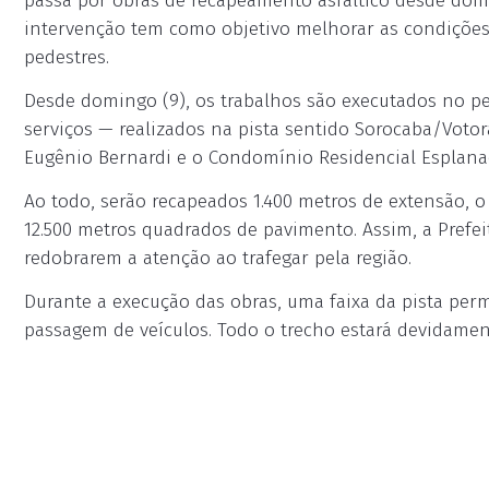
passa por obras de recapeamento asfáltico desde domi
intervenção tem como objetivo melhorar as condições 
pedestres.
Desde domingo (9), os trabalhos são executados no pe
serviços — realizados na pista sentido Sorocaba/Voto
Eugênio Bernardi e o Condomínio Residencial Esplanad
Ao todo, serão recapeados 1.400 metros de extensão,
12.500 metros quadrados de pavimento. Assim, a Prefei
redobrarem a atenção ao trafegar pela região.
Durante a execução das obras, uma faixa da pista perm
passagem de veículos. Todo o trecho estará devidamen