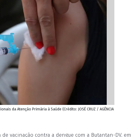
ionais da Atenção Primária à Saúde (Crédito: JOSÉ CRUZ / AGÊNCIA
a de vacinação contra a dengue com a Butantan-DV, em