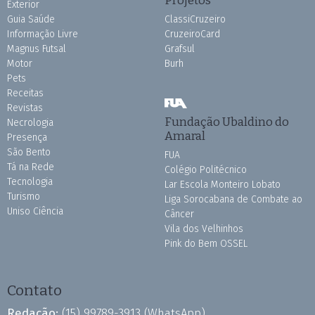
Exterior
Guia Saúde
ClassiCruzeiro
Informação Livre
CruzeiroCard
Magnus Futsal
Grafsul
Motor
Burh
Pets
Receitas
Revistas
Fundação Ubaldino do
Necrologia
Amaral
Presença
São Bento
FUA
Tá na Rede
Colégio Politécnico
Tecnologia
Lar Escola Monteiro Lobato
Turismo
Liga Sorocabana de Combate ao
Uniso Ciência
Câncer
Vila dos Velhinhos
Pink do Bem OSSEL
Contato
Redação:
(15) 99789-3913
(WhatsApp)