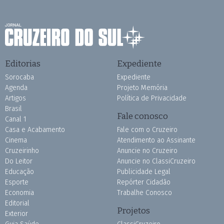
Editorias
Expediente
Sorocaba
Expediente
Agenda
Projeto Memória
Artigos
Política de Privacidade
Brasil
Fale conosco
Canal 1
Casa e Acabamento
Fale com o Cruzeiro
Cinema
Atendimento ao Assinante
Cruzeirinho
Anuncie no Cruzeiro
Do Leitor
Anuncie no ClassiCruzeiro
Educação
Publicidade Legal
Esporte
Repórter Cidadão
Economia
Trabalhe Conosco
Editorial
Projetos
Exterior