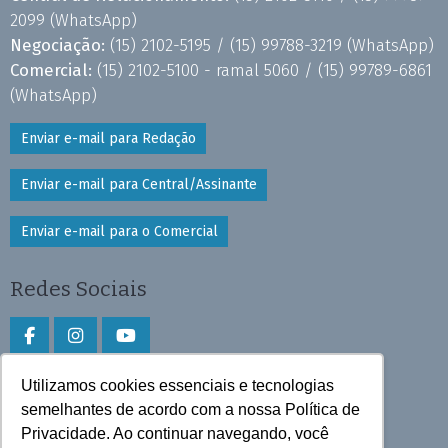
2099
(WhatsApp)
Negociação:
(15) 2102-5195 /
(15) 99788-3219
(WhatsApp)
Comercial:
(15) 2102-5100 - ramal 5060 /
(15) 99789-6861
(WhatsApp)
Enviar e-mail para Redação
Enviar e-mail para Central/Assinante
Enviar e-mail para o Comercial
Redes Sociais
Utilizamos cookies essenciais e tecnologias
Faça download do aplicativo
semelhantes de acordo com a nossa Política de
Privacidade. Ao continuar navegando, você
Play Store e App Store