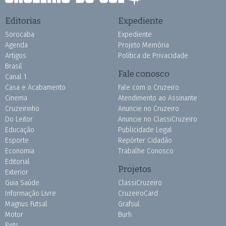
Editorias
Expediente
Sorocaba
Expediente
Agenda
Projeto Memória
Artigos
Política de Privacidade
Brasil
Fale conosco
Canal 1
Casa e Acabamento
Fale com o Cruzeiro
Cinema
Atendimento ao Assinante
Cruzeirinho
Anuncie no Cruzeiro
Do Leitor
Anuncie no ClassiCruzeiro
Educação
Publicidade Legal
Esporte
Repórter Cidadão
Economia
Trabalhe Conosco
Editorial
Projetos
Exterior
Guia Saúde
ClassiCruzeiro
Informação Livre
CruzeiroCard
Magnus Futsal
Grafsul
Motor
Burh
Pets