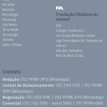
Receitas
Revistas
Fundação Ubaldino do
Necrologia
Amaral
Presença
São Bento
FUA
Tá na Rede
Colégio Politécnico
Tecnologia
Lar Escola Monteiro Lobato
Turismo
Liga Sorocabana de Combate ao
Uniso Ciência
Câncer
Vila dos Velhinhos
Pink do Bem OSSEL
Contato
Redação:
(15) 99789-3913
(WhatsApp)
Central de Relacionamento:
(15) 2102-5110 /
(15) 99789-
2099
(WhatsApp)
Negociação:
(15) 2102-5195 /
(15) 99788-3219
(WhatsApp)
Comercial:
(15) 2102-5100 - ramal 5060 /
(15) 99789-6861