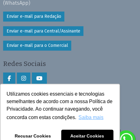
(WhatsApp)
Enviar e-mail para Redação
Enviar e-mail para Central/Assinante
Enviar e-mail para o Comercial
Redes Sociais
Utilizamos cookies essenciais e tecnologias
Faça download do aplicativo
semelhantes de acordo com a nossa Política de
Play Store e App Store
Privacidade. Ao continuar navegando, você
concorda com estas condições.
Saiba mais
Todos os direitos reservados © 2026 Cruzeiro do Sul
Recusar Cookies
Aceitar Cookies