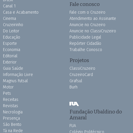
Fale conosco
Canal 1
Casa e Acabamento
Fale com o Cruzeiro
Cinema
Atendimento ao Assinante
Cruzeirinho
Anuncie no Cruzeiro
Do Leitor
Anuncie no ClassiCruzeiro
Educação
Publicidade Legal
Esporte
Repórter Cidadão
Economia
Trabalhe Conosco
Editorial
Projetos
Exterior
Guia Saúde
ClassiCruzeiro
Informação Livre
CruzeiroCard
Magnus Futsal
Grafsul
Motor
Burh
Pets
Receitas
Revistas
Fundação Ubaldino do
Necrologia
Amaral
Presença
São Bento
FUA
Tá na Rede
Colégio Politécnico