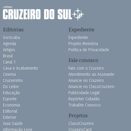
Editorias
Expediente
Sorocaba
Expediente
Agenda
Projeto Memória
Artigos
Política de Privacidade
Brasil
Fale conosco
Canal 1
Casa e Acabamento
Fale com o Cruzeiro
Cinema
Atendimento ao Assinante
Cruzeirinho
Anuncie no Cruzeiro
Do Leitor
Anuncie no ClassiCruzeiro
Educação
Publicidade Legal
Esporte
Repórter Cidadão
Economia
Trabalhe Conosco
Editorial
Projetos
Exterior
Guia Saúde
ClassiCruzeiro
Informação Livre
CruzeiroCard