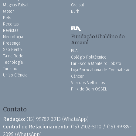
Magnus Futsal
Grafsul
Motor
Burh
Pets
Receitas
Revistas
Fundação Ubaldino do
Necrologia
Amaral
Presença
São Bento
FUA
Tá na Rede
Colégio Politécnico
Tecnologia
Lar Escola Monteiro Lobato
Turismo
Liga Sorocabana de Combate ao
Uniso Ciência
Câncer
Vila dos Velhinhos
Pink do Bem OSSEL
Contato
Redação:
(15) 99789-3913
(WhatsApp)
Central de Relacionamento:
(15) 2102-5110 /
(15) 99789-
2099
(WhatsApp)