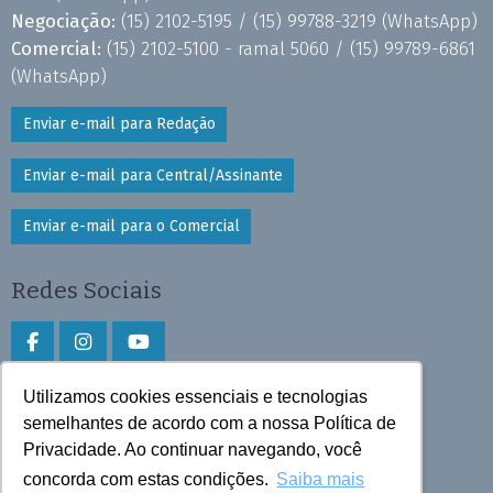
Negociação:
(15) 2102-5195 /
(15) 99788-3219
(WhatsApp)
Comercial:
(15) 2102-5100 - ramal 5060 /
(15) 99789-6861
(WhatsApp)
Enviar e-mail para Redação
Enviar e-mail para Central/Assinante
Enviar e-mail para o Comercial
Redes Sociais
Utilizamos cookies essenciais e tecnologias
Faça download do aplicativo
semelhantes de acordo com a nossa Política de
Play Store e App Store
Privacidade. Ao continuar navegando, você
concorda com estas condições.
Saiba mais