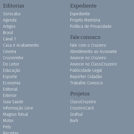
Editorias
Expediente
Sorocaba
Expediente
Agenda
Projeto Memória
Artigos
Política de Privacidade
Brasil
Fale conosco
Canal 1
Casa e Acabamento
Fale com o Cruzeiro
Cinema
Atendimento ao Assinante
Cruzeirinho
Anuncie no Cruzeiro
Do Leitor
Anuncie no ClassiCruzeiro
Educação
Publicidade Legal
Esporte
Repórter Cidadão
Economia
Trabalhe Conosco
Editorial
Projetos
Exterior
Guia Saúde
ClassiCruzeiro
Informação Livre
CruzeiroCard
Magnus Futsal
Grafsul
Motor
Burh
Pets
Receitas