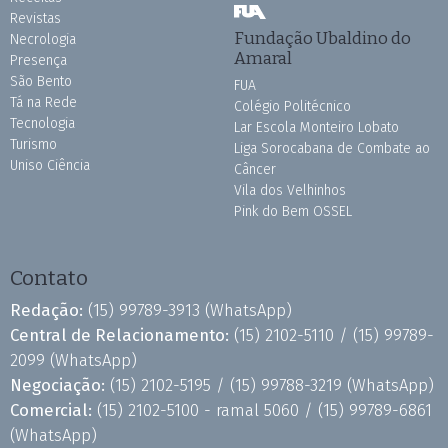
Revistas
Fundação Ubaldino do
Necrologia
Amaral
Presença
São Bento
FUA
Tá na Rede
Colégio Politécnico
Tecnologia
Lar Escola Monteiro Lobato
Turismo
Liga Sorocabana de Combate ao
Uniso Ciência
Câncer
Vila dos Velhinhos
Pink do Bem OSSEL
Contato
Redação:
(15) 99789-3913
(WhatsApp)
Central de Relacionamento:
(15) 2102-5110 /
(15) 99789-
2099
(WhatsApp)
Negociação:
(15) 2102-5195 /
(15) 99788-3219
(WhatsApp)
Comercial:
(15) 2102-5100 - ramal 5060 /
(15) 99789-6861
(WhatsApp)