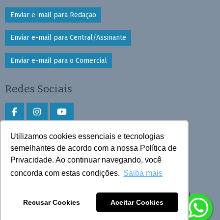
Enviar e-mail para Redação
Enviar e-mail para Central/Assinante
Enviar e-mail para o Comercial
Redes Sociais
Utilizamos cookies essenciais e tecnologias
Faça download do aplicativo
semelhantes de acordo com a nossa Política de
Privacidade. Ao continuar navegando, você
Play Store e App Store
concorda com estas condições.
Saiba mais
Todos os direitos reservados © 2026 Cruzeiro do Sul
Recusar Cookies
Aceitar Cookies