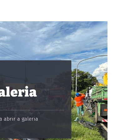
aleria
 abrir a galeria