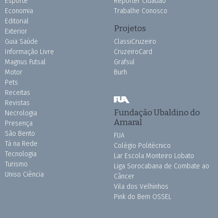
Esporte
Repórter Cidadão
Economia
Trabalhe Conosco
Editorial
Projetos
Exterior
Guia Saúde
ClassiCruzeiro
Informação Livre
CruzeiroCard
Magnus Futsal
Grafsul
Motor
Burh
Pets
Receitas
Revistas
Fundação Ubaldino do
Necrologia
Amaral
Presença
São Bento
FUA
Tá na Rede
Colégio Politécnico
Tecnologia
Lar Escola Monteiro Lobato
Turismo
Liga Sorocabana de Combate ao
Uniso Ciência
Câncer
Vila dos Velhinhos
Pink do Bem OSSEL