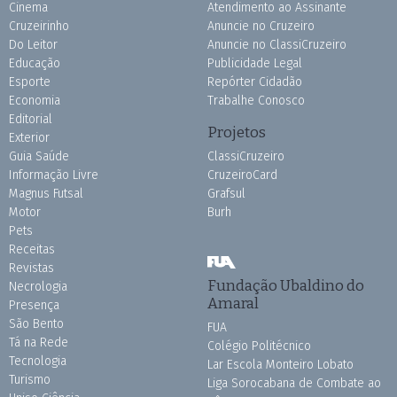
Cinema
Atendimento ao Assinante
Cruzeirinho
Anuncie no Cruzeiro
Do Leitor
Anuncie no ClassiCruzeiro
Educação
Publicidade Legal
Esporte
Repórter Cidadão
Economia
Trabalhe Conosco
Editorial
Projetos
Exterior
Guia Saúde
ClassiCruzeiro
Informação Livre
CruzeiroCard
Magnus Futsal
Grafsul
Motor
Burh
Pets
Receitas
Revistas
Fundação Ubaldino do
Necrologia
Amaral
Presença
São Bento
FUA
Tá na Rede
Colégio Politécnico
Tecnologia
Lar Escola Monteiro Lobato
Turismo
Liga Sorocabana de Combate ao