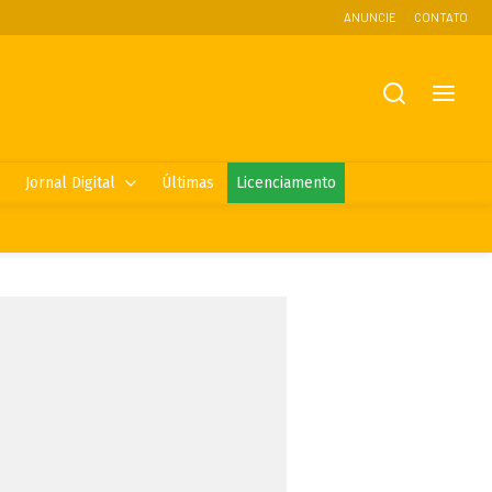
ANUNCIE
CONTATO
Jornal Digital
Últimas
Licenciamento