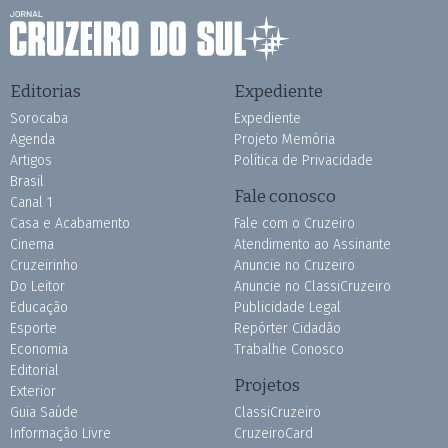
Editorias
Expediente
Sorocaba
Expediente
Agenda
Projeto Memória
Artigos
Política de Privacidade
Brasil
Fale conosco
Canal 1
Casa e Acabamento
Fale com o Cruzeiro
Cinema
Atendimento ao Assinante
Cruzeirinho
Anuncie no Cruzeiro
Do Leitor
Anuncie no ClassiCruzeiro
Educação
Publicidade Legal
Esporte
Repórter Cidadão
Economia
Trabalhe Conosco
Editorial
Projetos
Exterior
Guia Saúde
ClassiCruzeiro
Informação Livre
CruzeiroCard