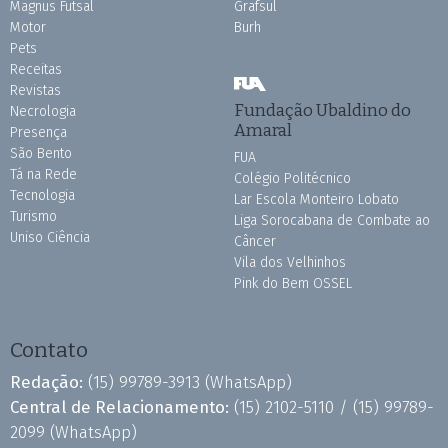
Magnus Futsal
Grafsul
Motor
Burh
Pets
Receitas
Revistas
Fundação Ubaldino do
Necrologia
Amaral
Presença
São Bento
FUA
Tá na Rede
Colégio Politécnico
Tecnologia
Lar Escola Monteiro Lobato
Turismo
Liga Sorocabana de Combate ao
Uniso Ciência
Câncer
Vila dos Velhinhos
Pink do Bem OSSEL
Contato
Redação:
(15) 99789-3913
(WhatsApp)
Central de Relacionamento:
(15) 2102-5110 /
(15) 99789-
2099
(WhatsApp)