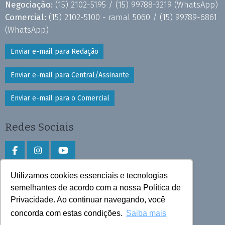
Negociação:
(15) 2102-5195 /
(15) 99788-3219
(WhatsApp)
Comercial:
(15) 2102-5100 - ramal 5060 /
(15) 99789-6861
(WhatsApp)
Enviar e-mail para Redação
Enviar e-mail para Central/Assinante
Enviar e-mail para o Comercial
Redes Sociais
Utilizamos cookies essenciais e tecnologias
Faça download do aplicativo
semelhantes de acordo com a nossa Política de
Privacidade. Ao continuar navegando, você
Play Store e App Store
concorda com estas condições.
Saiba mais