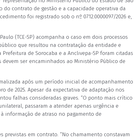
r representação no Ministério Público do Estado de São
o do contrato de gestão e a capacidade operativa da
cedimento foi registrado sob o nº 0712.0000097/2026 e,
o Paulo (TCE-SP) acompanha o caso em dois processos
úblico que resultou na contratação da entidade e
 Prefeitura de Sorocaba e a Anclivepa-SP foram citadas
tos devem ser encaminhados ao Ministério Público de
ormalizada após um período inicial de acompanhamento
o de 2025. Apesar da expectativa de adaptação nos
tou falhas consideradas graves. “O ponto mais crítico
unilateral, passaram a atender apenas urgência e
 à informação de atraso no pagamento de
es previstas em contrato. “No chamamento constavam