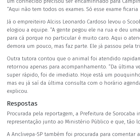
um conhecido precisou ser encaminhado para Campina
“Aqui não tem todos os exames. Só esse exame ficaria 
Já o empreiteiro Alciss Leonardo Cardoso levou o Scoo
elogiou a equipe. “A gente pegou ele na rua e deu um
para cá porque no particular é muito caro. Aqui o ate
demora um pouco, mas faz parte. Ele já passou pela tr
Outra tutora contou que o animal foi atendido rapi
retornou apenas para acompanhamento. “Da última ve
super rápido, foi de imediato. Hoje está um pouquin
mas eu já saí da última consulta com o horário agenda
explicou.
Respostas
Procurada pela reportagem, a Prefeitura de Sorocaba 
representação junto ao Ministério Público e que, tão l
A Anclivepa-SP também foi procurada para comentar a