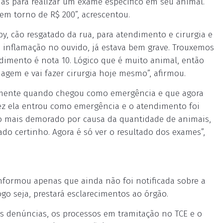
s para realizar um exame específico em seu animal.
em torno de R$ 200”, acrescentou.
by, cão resgatado da rua, para atendimento e cirurgia e
a inflamação no ouvido, já estava bem grave. Trouxemos
ndimento é nota 10. Lógico que é muito animal, então
iagem e vai fazer cirurgia hoje mesmo”, afirmou.
damente quando chegou como emergência e que agora
z ela entrou como emergência e o atendimento foi
ho mais demorado por causa da quantidade de animais,
do certinho. Agora é só ver o resultado dos exames”,
informou apenas que ainda não foi notificada sobre a
ogo seja, prestará esclarecimentos ao órgão.
s denúncias, os processos em tramitação no TCE e o