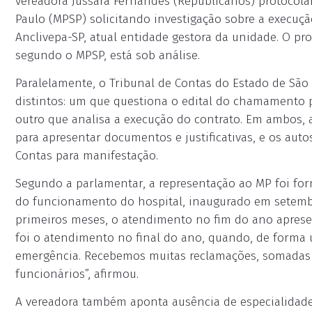
vereadora Jussara Fernandes (Republicanos) protocola
Paulo (MPSP) solicitando investigação sobre a execuçã
Anclivepa-SP, atual entidade gestora da unidade. O pro
segundo o MPSP, está sob análise.
Paralelamente, o Tribunal de Contas do Estado de Sã
distintos: um que questiona o edital do chamamento p
outro que analisa a execução do contrato. Em ambos, a
para apresentar documentos e justificativas, e os au
Contas para manifestação.
Segundo a parlamentar, a representação ao MP foi f
do funcionamento do hospital, inaugurado em setembr
primeiros meses, o atendimento no fim do ano apresen
foi o atendimento no final do ano, quando, de forma 
emergência. Recebemos muitas reclamações, somadas
funcionários”, afirmou.
A vereadora também aponta ausência de especialidad