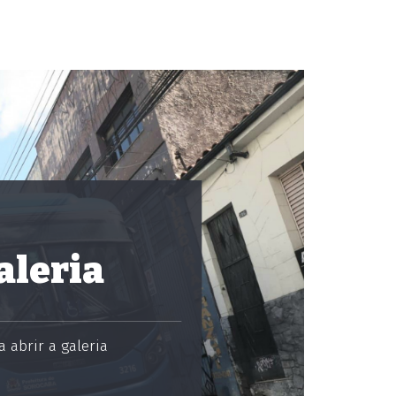
aleria
 abrir a galeria