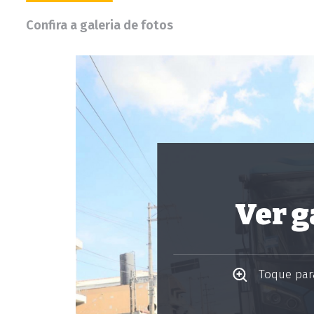
Confira a galeria de fotos
Ver g
Toque para