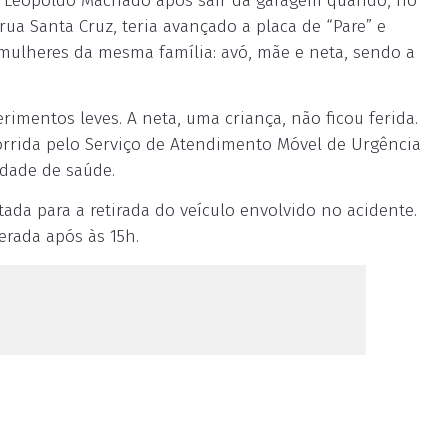
ua Leopoldo Machado após sair da garagem quando, no
rua Santa Cruz, teria avançado a placa de “Pare” e
s mulheres da mesma família: avó, mãe e neta, sendo a
rimentos leves. A neta, uma criança, não ficou ferida.
corrida pelo Serviço de Atendimento Móvel de Urgência
dade de saúde.
tada para a retirada do veículo envolvido no acidente.
erada após às 15h.