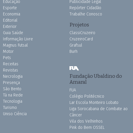
Educação
Publicidade Legal
Esporte
Repórter Cidadão
Economia
Trabalhe Conosco
Editorial
Projetos
Exterior
Guia Saúde
ClassiCruzeiro
Informação Livre
CruzeiroCard
Magnus Futsal
Grafsul
Motor
Burh
Pets
Receitas
Revistas
Fundação Ubaldino do
Necrologia
Amaral
Presença
São Bento
FUA
Tá na Rede
Colégio Politécnico
Tecnologia
Lar Escola Monteiro Lobato
Turismo
Liga Sorocabana de Combate ao
Uniso Ciência
Câncer
Vila dos Velhinhos
Pink do Bem OSSEL