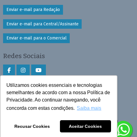
Enviar e-mail para Redação
Enviar e-mail para Central/Assinante
Enviar e-mail para o Comercial
Redes Sociais
Utilizamos cookies essenciais e tecnologias
Faça download do aplicativo
semelhantes de acordo com a nossa Política de
Privacidade. Ao continuar navegando, você
Play Store e App Store
concorda com estas condições.
Saiba mais
Todos os direitos reservados © 2025 Cruzeiro do Sul
Recusar Cookies
Aceitar Cookies