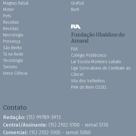
Magnus Futsal
Grafsul
Motor
Burh
Pets
Receitas
Revistas
Fundação Ubaldino do
Necrologia
Amaral
Presença
São Bento
FUA
Tá na Rede
Colégio Politécnico
Tecnologia
Lar Escola Monteiro Lobato
Turismo
Liga Sorocabana de Combate ao
Uniso Ciência
Câncer
Vila dos Velhinhos
Pink do Bem OSSEL
Contato
Redação:
(15) 99789-3913
Central/Assinante:
(15) 2102-5100 - ramal 5110
Comercial:
(15) 2102-5100 - ramal 5060