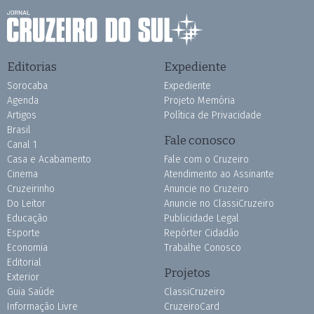
Editorias
Expediente
Sorocaba
Expediente
Agenda
Projeto Memória
Artigos
Política de Privacidade
Brasil
Fale conosco
Canal 1
Casa e Acabamento
Fale com o Cruzeiro
Cinema
Atendimento ao Assinante
Cruzeirinho
Anuncie no Cruzeiro
Do Leitor
Anuncie no ClassiCruzeiro
Educação
Publicidade Legal
Esporte
Repórter Cidadão
Economia
Trabalhe Conosco
Editorial
Projetos
Exterior
Guia Saúde
ClassiCruzeiro
Informação Livre
CruzeiroCard