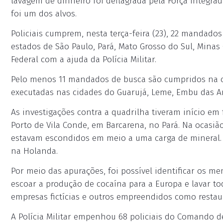
lavagem de dinheiro foi deflagrada pela Força Integra
foi um dos alvos.
Policiais cumprem, nesta terça-feira (23), 22 mandado
estados de São Paulo, Pará, Mato Grosso do Sul, Minas G
Federal com a ajuda da Polícia Militar.
Pelo menos 11 mandados de busca são cumpridos na ca
executadas nas cidades do Guarujá, Leme, Embu das Art
As investigações contra a quadrilha tiveram início em
Porto de Vila Conde, em Barcarena, no Pará. Na ocasiã
estavam escondidos em meio a uma carga de mineral. 
na Holanda.
Por meio das apurações, foi possível identificar os m
escoar a produção de cocaína para a Europa e lavar t
empresas fictícias e outros empreendidos como restau
A Polícia Militar empenhou 68 policiais do Comando d