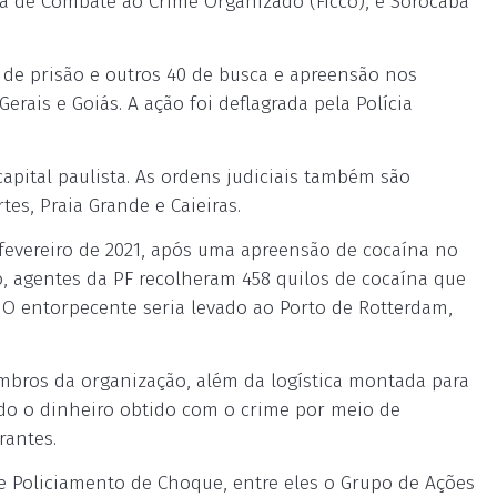
da de Combate ao Crime Organizado (Ficco), e Sorocaba
s de prisão e outros 40 de busca e apreensão nos
erais e Goiás. A ação foi deflagrada pela Polícia
pital paulista. As ordens judiciais também são
es, Praia Grande e Caieiras.
 fevereiro de 2021, após uma apreensão de cocaína no
o, agentes da PF recolheram 458 quilos de cocaína que
O entorpecente seria levado ao Porto de Rotterdam,
embros da organização, além da logística montada para
odo o dinheiro obtido com o crime por meio de
rantes.
e Policiamento de Choque, entre eles o Grupo de Ações