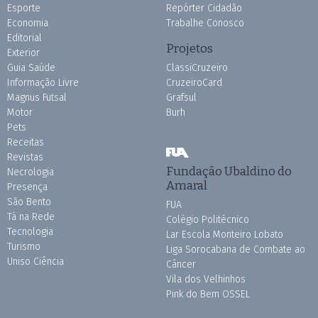
Esporte
Repórter Cidadão
Economia
Trabalhe Conosco
Editorial
Projetos
Exterior
Guia Saúde
ClassiCruzeiro
Informação Livre
CruzeiroCard
Magnus Futsal
Grafsul
Motor
Burh
Pets
Receitas
Revistas
Fundação Ubaldino do
Necrologia
Amaral
Presença
São Bento
FUA
Tá na Rede
Colégio Politécnico
Tecnologia
Lar Escola Monteiro Lobato
Turismo
Liga Sorocabana de Combate ao
Uniso Ciência
Câncer
Vila dos Velhinhos
Pink do Bem OSSEL