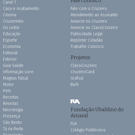
Fale conosco
Canal 1
Casa e Acabamento
Fale com o Cruzeiro
Cinema
Atendimento ao Assinante
Cruzeirinho
Anuncie no Cruzeiro
Do Leitor
Anuncie no ClassiCruzeiro
Educação
Publicidade Legal
Esporte
Repórter Cidadão
Economia
Trabalhe Conosco
Editorial
Projetos
Exterior
Guia Saúde
ClassiCruzeiro
Informação Livre
CruzeiroCard
Magnus Futsal
Grafsul
Motor
Burh
Pets
Receitas
Revistas
Fundação Ubaldino do
Necrologia
Amaral
Presença
São Bento
FUA
Tá na Rede
Colégio Politécnico