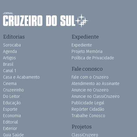
Editorias
Expediente
Sorocaba
Expediente
Agenda
Projeto Memória
Artigos
Política de Privacidade
Brasil
Fale conosco
Canal 1
Casa e Acabamento
Fale com o Cruzeiro
Cinema
Atendimento ao Assinante
Cruzeirinho
Anuncie no Cruzeiro
Do Leitor
Anuncie no ClassiCruzeiro
Educação
Publicidade Legal
Esporte
Repórter Cidadão
Economia
Trabalhe Conosco
Editorial
Projetos
Exterior
Guia Saúde
ClassiCruzeiro