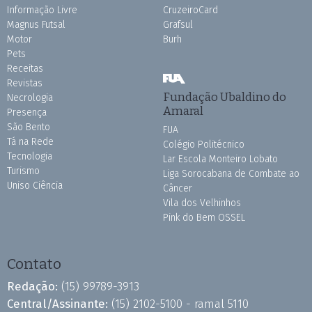
Informação Livre
CruzeiroCard
Magnus Futsal
Grafsul
Motor
Burh
Pets
Receitas
Revistas
Fundação Ubaldino do
Necrologia
Amaral
Presença
São Bento
FUA
Tá na Rede
Colégio Politécnico
Tecnologia
Lar Escola Monteiro Lobato
Turismo
Liga Sorocabana de Combate ao
Uniso Ciência
Câncer
Vila dos Velhinhos
Pink do Bem OSSEL
Contato
Redação:
(15) 99789-3913
Central/Assinante:
(15) 2102-5100 - ramal 5110