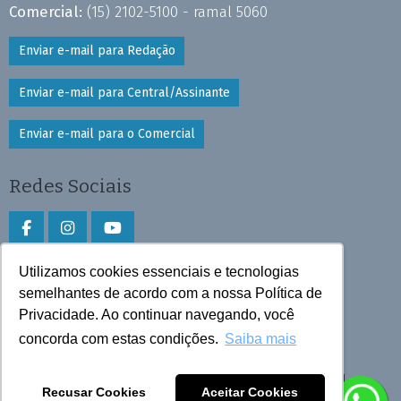
Comercial:
(15) 2102-5100 - ramal 5060
Enviar e-mail para Redação
Enviar e-mail para Central/Assinante
Enviar e-mail para o Comercial
Redes Sociais
Utilizamos cookies essenciais e tecnologias
Faça download do aplicativo
semelhantes de acordo com a nossa Política de
Privacidade. Ao continuar navegando, você
Play Store e App Store
concorda com estas condições.
Saiba mais
Todos os direitos reservados © 2025 Cruzeiro do Sul
Recusar Cookies
Aceitar Cookies