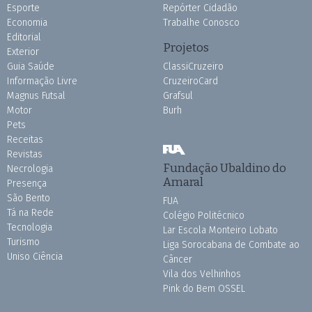
Esporte
Repórter Cidadão
Economia
Trabalhe Conosco
Editorial
Projetos
Exterior
Guia Saúde
ClassiCruzeiro
Informação Livre
CruzeiroCard
Magnus Futsal
Grafsul
Motor
Burh
Pets
Receitas
Revistas
Fundação Ubaldino do
Necrologia
Amaral
Presença
São Bento
FUA
Tá na Rede
Colégio Politécnico
Tecnologia
Lar Escola Monteiro Lobato
Turismo
Liga Sorocabana de Combate ao
Uniso Ciência
Câncer
Vila dos Velhinhos
Pink do Bem OSSEL