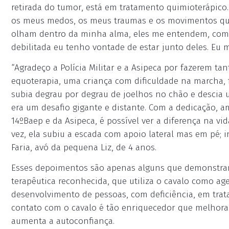
retirada do tumor, está em tratamento quimioterápico
os meus medos, os meus traumas e os movimentos que 
olham dentro da minha alma, eles me entendem, com
debilitada eu tenho vontade de estar junto deles. Eu 
“Agradeço a Polícia Militar e a Asipeca por fazerem ta
equoterapia, uma criança com dificuldade na marcha, fa
subia degrau por degrau de joelhos no chão e descia 
era um desafio gigante e distante. Com a dedicação, 
14ºBaep e da Asipeca, é possível ver a diferença na vi
vez, ela subiu a escada com apoio lateral mas em pé; 
Faria, avó da pequena Liz, de 4 anos.
Esses depoimentos são apenas alguns que demonstram 
terapêutica reconhecida, que utiliza o cavalo como age
desenvolvimento de pessoas, com deficiência, em tr
contato com o cavalo é tão enriquecedor que melhor
aumenta a autoconfiança.