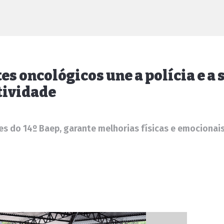
s oncológicos une a polícia e a 
tividade
es do 14º Baep, garante melhorias físicas e emocionais