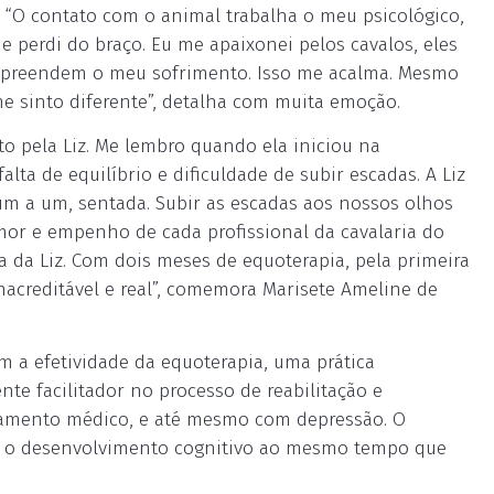
. “O contato com o animal trabalha o meu psicológico,
perdi do braço. Eu me apaixonei pelos cavalos, eles
preendem o meu sofrimento. Isso me acalma. Mesmo
me sinto diferente”, detalha com muita emoção.
nto pela Liz. Me lembro quando ela iniciou na
lta de equilíbrio e dificuldade de subir escadas. A Liz
um a um, sentada. Subir as escadas aos nossos olhos
amor e empenho de cada profissional da cavalaria do
da da Liz. Com dois meses de equoterapia, pela primeira
inacreditável e real”, comemora Marisete Ameline de
a efetividade da equoterapia, uma prática
nte facilitador no processo de reabilitação e
atamento médico, e até mesmo com depressão. O
a o desenvolvimento cognitivo ao mesmo tempo que